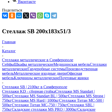
Вконтакте
Поделиться
Стеллаж SB 200x183x51/3
Главная
-
Каталог
-
Стеллажи металлические в Симферополе
Сейфы
Шкафы металлические
Медицинская мебель
Стеллажи
металлические
Гардеробные системы
Производственная
мебель
Металлические входные двери
Офисная
мебель
Ключницы металлические
Почтовые ящики
-
Стеллажи SB | 2100кг в Симферополе
Стеллажи KD - сборная стойка
Стеллажи MS Standart |
500кг
Стеллажи MS Standart BL | 500кг
Стеллажи MS Strong |
750кг
Стеллажи MS Hard | 1000кг
Стеллажи Титан МС-500 |
500кг
Стеллажи Титан МС-750 | 750кг
Стеллажи SBL |
750кг
Складские стеллажи MS PRO | 3000кг
Складские