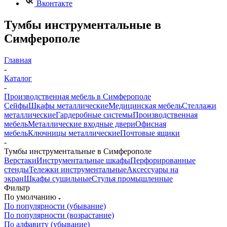
Вконтакте
Тумбы инструментальные в
Симферополе
Главная
-
Каталог
-
Производственная мебель в Симферополе
Сейфы
Шкафы металлические
Медицинская мебель
Стеллажи
металлические
Гардеробные системы
Производственная
мебель
Металлические входные двери
Офисная
мебель
Ключницы металлические
Почтовые ящики
-
Тумбы инструментальные в Симферополе
Верстаки
Инструментальные шкафы
Перфорированные
стенды
Тележки инструментальные
Аксессуары на
экран
Шкафы сушильные
Стулья промышленные
Фильтр
По умолчанию
По популярности (убывание)
По популярности (возрастание)
По алфавиту (убывание)