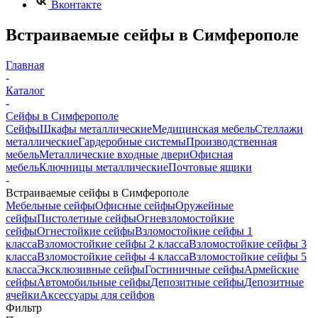
Вконтакте
Встраиваемые сейфы в Симферополе
Главная
-
Каталог
-
Сейфы в Симферополе
Сейфы
Шкафы металлические
Медицинская мебель
Стеллажи
металлические
Гардеробные системы
Производственная
мебель
Металлические входные двери
Офисная
мебель
Ключницы металлические
Почтовые ящики
-
Встраиваемые сейфы в Симферополе
Мебельные сейфы
Офисные сейфы
Оружейные
сейфы
Пистолетные сейфы
Огневзломостойкие
сейфы
Огнестойкие сейфы
Взломостойкие сейфы 1
класса
Взломостойкие сейфы 2 класса
Взломостойкие сейфы 3
класса
Взломостойкие сейфы 4 класса
Взломостойкие сейфы 5
класса
Эксклюзивные сейфы
Гостиничные сейфы
Армейские
сейфы
Автомобильные сейфы
Депозитные сейфы
Депозитные
ячейки
Аксессуары для сейфов
Фильтр