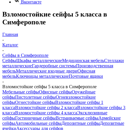
Вконтакте
Взломостойкие сейфы 5 класса в
Симферополе
Главная
-
Каталог
-
Сейфы в Симферополе
Сейфы
Шкафы металлические
Медицинская мебель
Стеллажи
металлические
Гардеробные системы
Производственная
мебель
Металлические входные двери
Офисная
мебель
Ключницы металлические
Почтовые ящики
-
Взломостойкие сейфы 5 класса в Симферополе
Мебельные сейфы
Офисные сейфы
Оружейные
сейфы
Пистолетные сейфы
Огневзломостойкие
сейфы
Огнестойкие сейфы
Взломостойкие сейфы 1
класса
Взломостойкие сейфы 2 класса
Взломостойкие сейфы 3
класса
Взломостойкие сейфы 4 класса
Эксклюзивные
сейфы
Гостиничные сейфы
Встраиваемые сейфы
Армейские
сейфы
Автомобильные сейфы
Депозитные сейфы
Депозитные
ячейки
Аксессуары для сейфов